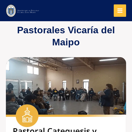
Ir
Main
al
Men
contenido
Pastorales Vicaría del
Maipo